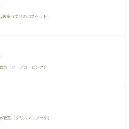
4
ay教室（文旦のバスケット）
8
ay教室（ソープカービング）
1
day教室（クリスマスブーケ）