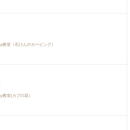
1
ay教室（石けんのカービング）
4
ay教室(カブの花）