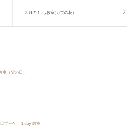
３月の１day教室(カブの花）
4
y教室（父の日）
9
日ブーケ」１day 教室