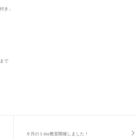
付き」
ーまで
ま
９月の１day教室開催しました！