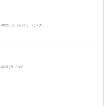
1
ay教室（石けんのカービング）
4
ay教室(カブの花）
7