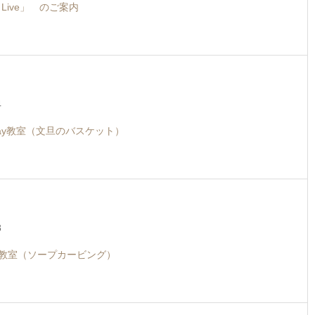
u Live」 のご案内
4
ay教室（文旦のバスケット）
8
ay教室（ソープカービング）