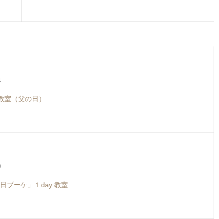
4
y教室（父の日）
9
日ブーケ」１day 教室