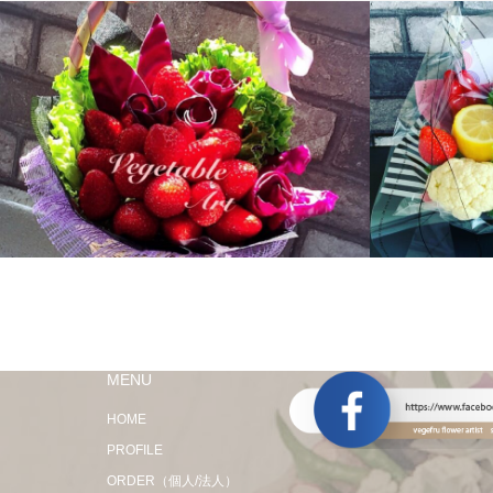
MENU
HOME
PROFILE
ORDER（個人/法人）